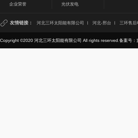
企业荣誉
光伏发电
公司活动
公司厂景
友情链接：
河北三环太阳能有限公司
河北-邢台
三环售后
Copyright ©2020 河北三环太阳能有限公司 All rights reserved.备案号：