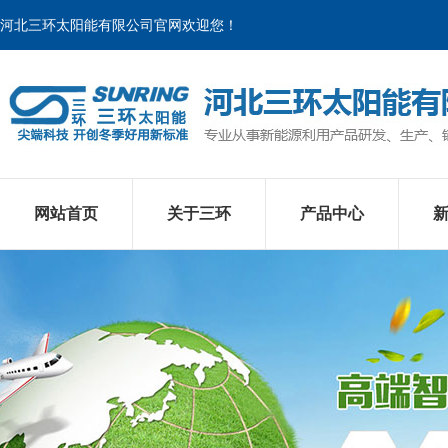
河北三环太阳能有限公司官网欢迎您！
网站首页
关于三环
产品中心