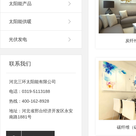
太阳能产品
太阳能供暖
光伏发电
炭纤
联系我们
河北三环太阳能有限公司
电话：0319-5113188
热线：400-162-8928
地址：河北省邢台经济开发区永安
南路1881号
碳纤维（