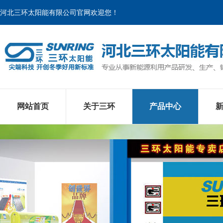
河北三环太阳能有限公司官网欢迎您！
网站首页
关于三环
产品中心