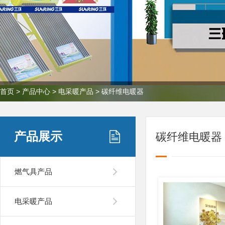
首页
>
产品中心
>
电采暖产品
>
碳纤维电暖器
产品展示
碳纤维电暖器
燃气具产品
电采暖产品