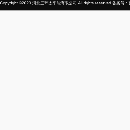
Copyright ©2020 河北三环太阳能有限公司 All rights reserved.备案号：