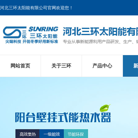
河北三环太阳能有限公司官网欢迎您！
网站首页
关于三环
产品中心