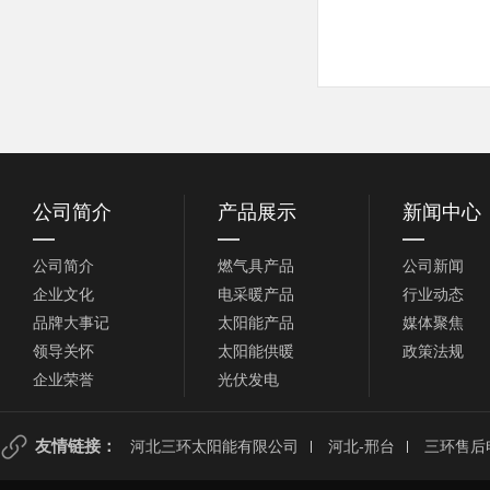
公司简介
产品展示
新闻中心
公司简介
燃气具产品
公司新闻
企业文化
电采暖产品
行业动态
品牌大事记
太阳能产品
媒体聚焦
领导关怀
太阳能供暖
政策法规
企业荣誉
光伏发电
公司活动
公司厂景
友情链接：
河北三环太阳能有限公司
河北-邢台
三环售后