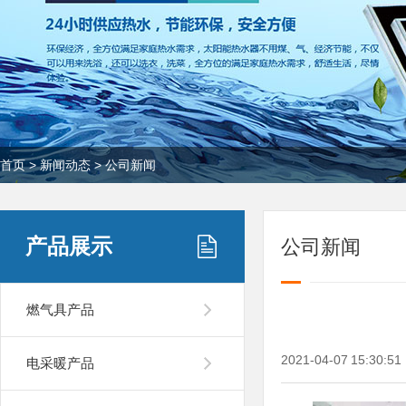
首页
>
新闻动态
>
公司新闻
产品展示
公司新闻
燃气具产品
2021-04-07 15:30:
电采暖产品