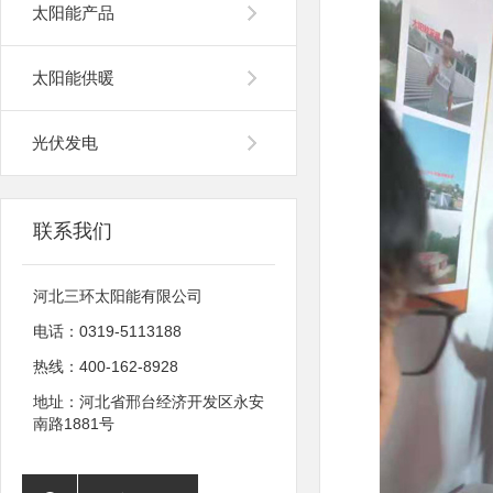
太阳能产品
太阳能供暖
光伏发电
联系我们
河北三环太阳能有限公司
电话：0319-5113188
热线：400-162-8928
地址：河北省邢台经济开发区永安
南路1881号